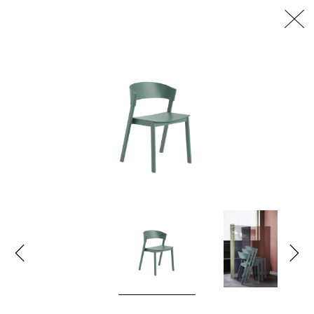
דלג/י לתוכן מרכזי