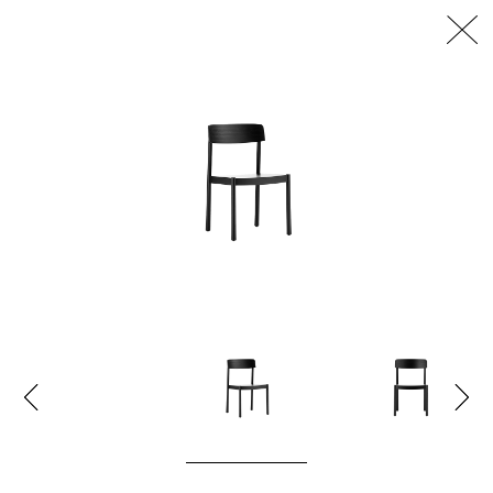
דלג/י לתוכן מרכזי