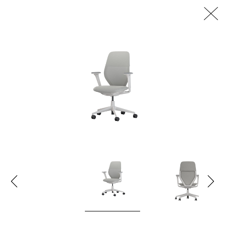
דלג/י לתוכן מרכזי