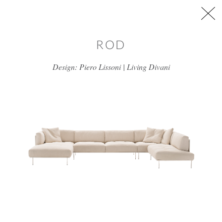
דלג/י לתוכן מרכזי
ROD
Design: Piero Lissoni | Living Divani