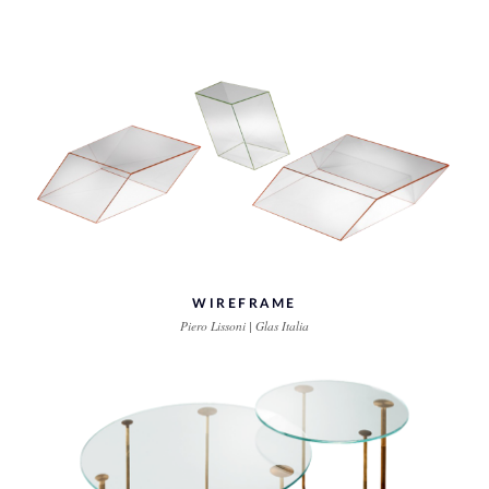
WIREFRAME
Piero Lissoni | Glas Italia