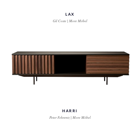
LAX
Gil Coste | More Möbel
HARRI
Peter Fehrentz | More Möbel