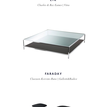
LTR
Charles & Ray Eames | Vitra
FARADAY
Claesson-Koivisto-Rune | Gallotti&Radice