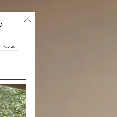
מ
שם מלא
*