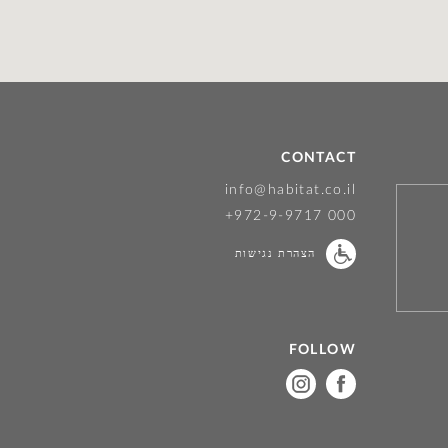
CONTACT
info@habitat.co.il
+972-9-9717 000
הצהרת נגישות
FOLLOW
on
on
instagram
facebook