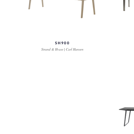
SH900
Strand & Hvass | Carl Hansen