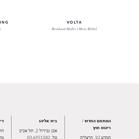
DING
VOLTA
o
Bernhard Muller | More Möbel
המתחם החדש /
בית אליהו
דיז
ריהוט חוץ
אבן גבירול 2, תל אביב
הלח"י 
המדע 10, הרצליה
טל.
03.6951282
טל