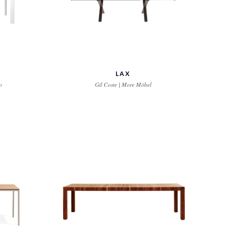
LAX
o
Gil Coste | More Möbel