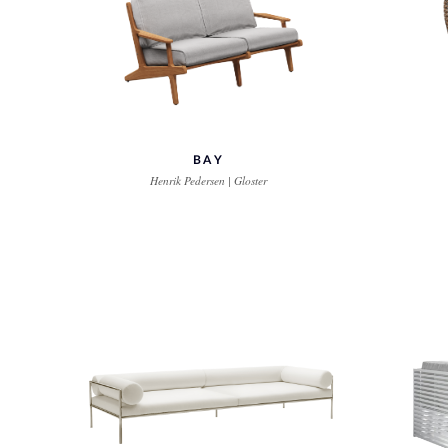
BAY
Henrik Pedersen | Gloster