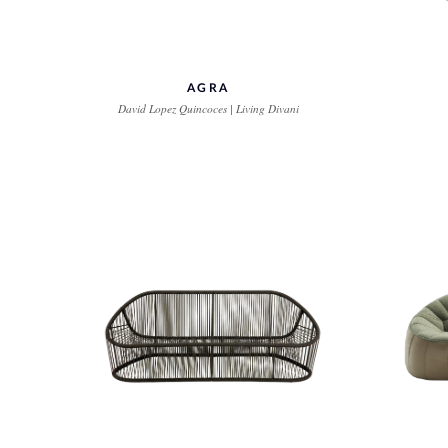
AGRA
David Lopez Quincoces | Living Divani