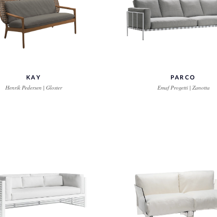
KAY
PARCO
Henrik Pedersen | Gloster
Emaf Progetti | Zanotta